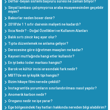
Defter-beyan sistemi başvuru süresi ne zaman bitiyor?
Sinyal lambası çalışmıyorsa araba muayenesinden geçebilir
miyim?
Baksırlar neden boxer denir?
2018'de 1 1 sıfır dairenin maliyeti ne kadardı?
Ilıca Nedir? - Doğal Özellikleri ve Kullanım Alanları
Balık sırtı zincir kaç ayar olur?
Tıpta düzenlemek ne anlama geliyor?
Derecesine göre öğretmen maaşları ne kadar?
Kayseri mutfağında hangi etler kullanılır?
En iyi beko loder markası hangisi?
Barok ve kültür incisi arasındaki fark nedir?
MBTİ'de en iyi kişilik tipi hangisi?
Bizim hikaye filmi nerede çekildi?
İnstagram'da yorumların sınırlandırılması nasıl yapılır?
Anomerik karbon nedir?
Oregano nedir ne işe yarar?
Ege bölgesindeki fay hatları hakkında nereden bilgi alabilirim?