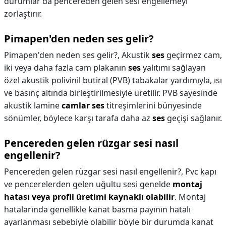
durumlar da pencereden gelen sesi engellemeyi
zorlaştırır.
Pimapen'den neden ses gelir?
Pimapen'den neden ses gelir?,
Akustik
ses
geçirmez cam,
iki veya daha fazla cam plakanın
ses
yalıtımı sağlayan
özel akustik polivinil butiral (PVB) tabakalar yardımıyla, ısı
ve basınç altında birleştirilmesiyle üretilir. PVB sayesinde
akustik lamine
camlar ses
titreşimlerini bünyesinde
sönümler, böylece karşı tarafa daha az
ses
geçişi sağlanır.
Pencereden gelen rüzgar sesi nasıl
engellenir?
Pencereden gelen rüzgar sesi nasıl engellenir?,
Pvc kapı
ve pencerelerden gelen uğultu sesi genelde
montaj
hatası veya profil üretimi kaynaklı olabilir
. Montaj
hatalarında genellikle kanat basma payının hatalı
ayarlanması sebebiyle olabilir böyle bir durumda kanat