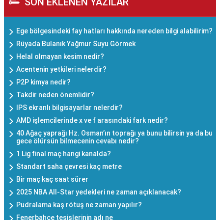
SON EKLENEN YAZILAR
Ege bölgesindeki fay hatları hakkında nereden bilgi alabilirim?
Rüyada Bulanık Yağmur Suyu Görmek
Helal olmayan kesim nedir?
Acentenin yetkileri nelerdir?
P2P kimya nedir?
Takdir neden önemlidir?
IPS ekranlı bilgisayarlar nelerdir?
AMD işlemcilerinde x ve f arasındaki fark nedir?
40 Ağaç yaprağı Hz. Osman’ın toprağı ya bunu bilirsin ya da bu
gece ölürsün bilmecenin cevabı nedir?
1 Lig final maç hangi kanalda?
Standart saha çevresi kaç metre
Bir maç kaç saat sürer
2025 NBA All-Star yedekleri ne zaman açıklanacak?
Pudralama kaş rötuş ne zaman yapılır?
Fenerbahçe tesislerinin adı ne