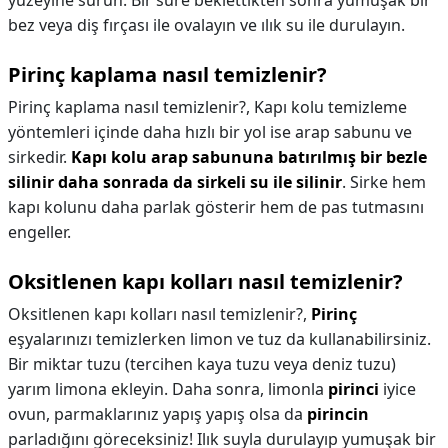
yüzeyine sürün. Bir süre beklettikten sonra yumuşak bir
bez veya diş fırçası ile ovalayın ve ılık su ile durulayın.
Pirinç kaplama nasıl temizlenir?
Pirinç kaplama nasıl temizlenir?,
Kapı kolu temizleme
yöntemleri içinde daha hızlı bir yol ise arap sabunu ve
sirkedir.
Kapı kolu arap sabununa batırılmış bir bezle
silinir daha sonrada da sirkeli su ile silinir
. Sirke hem
kapı kolunu daha parlak gösterir hem de pas tutmasını
engeller.
Oksitlenen kapı kolları nasıl temizlenir?
Oksitlenen kapı kolları nasıl temizlenir?,
Pirinç
eşyalarınızı temizlerken limon ve tuz da kullanabilirsiniz.
Bir miktar tuzu (tercihen kaya tuzu veya deniz tuzu)
yarım limona ekleyin. Daha sonra, limonla
pirinci
iyice
ovun, parmaklarınız yapış yapış olsa da
pirincin
parladığını göreceksiniz! Ilık suyla durulayıp yumuşak bir