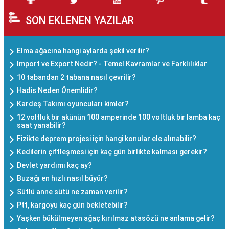
SON EKLENEN YAZILAR
Elma ağacına hangi aylarda şekil verilir?
Import ve Export Nedir? - Temel Kavramlar ve Farklılıklar
10 tabandan 2 tabana nasıl çevrilir?
Hadis Neden Önemlidir?
Kardeş Takımı oyuncuları kimler?
12 voltluk bir akünün 100 amperinde 100 voltluk bir lamba kaç
saat yanabilir?
Fizikte deprem projesi için hangi konular ele alınabilir?
Kedilerin çiftleşmesi için kaç gün birlikte kalması gerekir?
Devlet yardımı kaç ay?
Buzağı en hızlı nasıl büyür?
Sütlü anne sütü ne zaman verilir?
Ptt, kargoyu kaç gün bekletebilir?
Yaşken bükülmeyen ağaç kırılmaz atasözü ne anlama gelir?