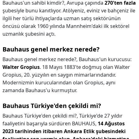
Bauhaus'un sahibi kimdir?,
Avrupa çapında
270'ten fazla
şubesiyle bunu kanıtlıyor. Atölyeniz, eviniz ve bahçeniz ile
ilgili her türlü ihtiyaçlarda uzman satış sektörünün
öncüsü olarak 1960 yılında Mannheim'daki ilk sektörel
uzmanlık şubesini açtı.
Bauhaus genel merkez nerede?
Bauhaus genel merkez nerede?,
Bauhaus'un kurucusu:
Walter Gropius
. 18 Mayıs 1883'te doğmuş olan Walter
Gropius, 20. yüzyılın en saygın mimarlarındandır.
Modernizmin kurucularından olan Gropius, aynı
zamanda Bauhaus'u kurmuştur.
Bauhaus Türkiye'den çekildi mi?
Bauhaus Türkiye'den çekildi mi?,
Türkiye'de 27 yıldır
faaliyetini başarıyla sürdüren BAUHAUS,
14 Ağustos
2023 tarihinden itibaren Ankara Etlik şubesindeki