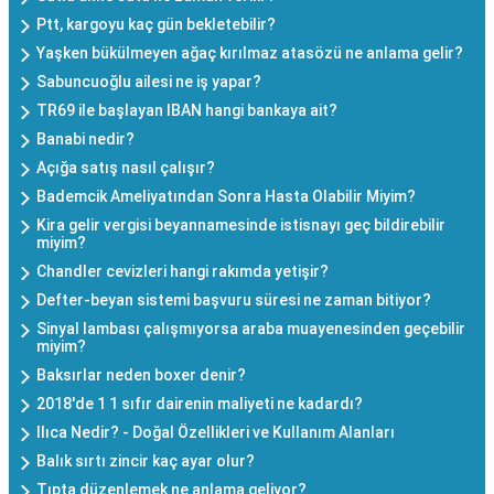
Ptt, kargoyu kaç gün bekletebilir?
Yaşken bükülmeyen ağaç kırılmaz atasözü ne anlama gelir?
Sabuncuoğlu ailesi ne iş yapar?
TR69 ile başlayan IBAN hangi bankaya ait?
Banabi nedir?
Açığa satış nasıl çalışır?
Bademcik Ameliyatından Sonra Hasta Olabilir Miyim?
Kira gelir vergisi beyannamesinde istisnayı geç bildirebilir
miyim?
Chandler cevizleri hangi rakımda yetişir?
Defter-beyan sistemi başvuru süresi ne zaman bitiyor?
Sinyal lambası çalışmıyorsa araba muayenesinden geçebilir
miyim?
Baksırlar neden boxer denir?
2018'de 1 1 sıfır dairenin maliyeti ne kadardı?
Ilıca Nedir? - Doğal Özellikleri ve Kullanım Alanları
Balık sırtı zincir kaç ayar olur?
Tıpta düzenlemek ne anlama geliyor?