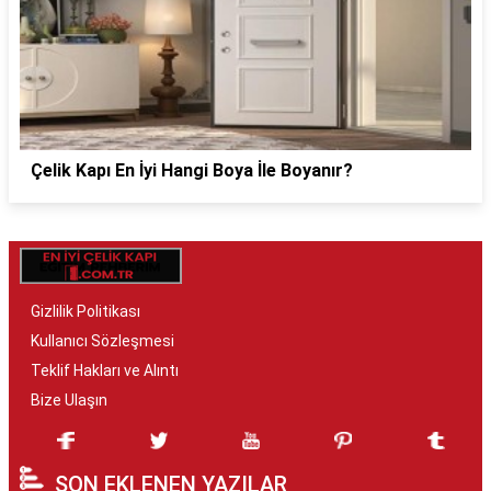
Çelik Kapı En İyi Hangi Boya İle Boyanır?
Gizlilik Politikası
Kullanıcı Sözleşmesi
Teklif Hakları ve Alıntı
Bize Ulaşın
SON EKLENEN YAZILAR