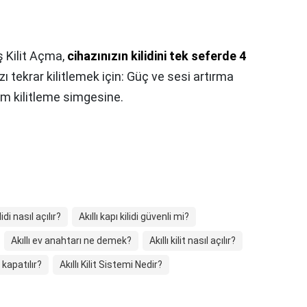
ş Kilit Açma,
cihazınızın kilidini tek seferde 4
ızı tekrar kilitlemek için: Güç ve sesi artırma
m kilitleme simgesine.
lidi nasıl açılır?
Akıllı kapı kilidi güvenli mi?
Akıllı ev anahtarı ne demek?
Akıllı kilit nasıl açılır?
l kapatılır?
Akıllı Kilit Sistemi Nedir?