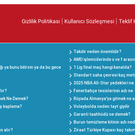
Gizlilik Politikası
Kullanıcı Sözleşmesi
Teklif 
Takdir neden önemlidir?
AMD işlemcilerinde x ve f arası
ı ya bunu bilirsin ya da bu gece
1 Lig final maç hangi kanalda?
Standart saha çevresi kaç met
2025 NBA All-Star yedekleri n
lır?
Fenerbahçe tesislerinin adı ne
mek Ne Demek?
Rüyada Almanya'ya gitmek ne a
üş kaplama?
Voleybolda neden tayt giyilir
Garanti taahhüdü ne demek?
Burun temizleme kitinin adı ned
n alır?
Ziraat Türkiye Kupası kaç takım