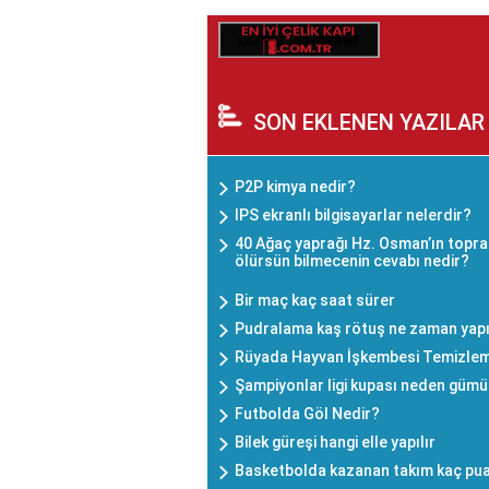
SON EKLENEN YAZILAR
P2P kimya nedir?
IPS ekranlı bilgisayarlar nelerdir?
40 Ağaç yaprağı Hz. Osman’ın toprağ
ölürsün bilmecenin cevabı nedir?
Bir maç kaç saat sürer
Pudralama kaş rötuş ne zaman yapı
Rüyada Hayvan İşkembesi Temizle
Şampiyonlar ligi kupası neden güm
Futbolda Göl Nedir?
Bilek güreşi hangi elle yapılır
Basketbolda kazanan takım kaç pua