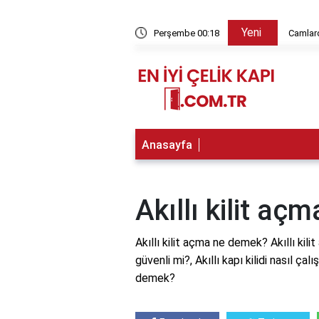
Yeni
ç kg?
Perşembe 00:18
Camlar
Anasayfa
Akıllı kilit a
Akıllı kilit açma ne demek? Akıllı kilit
güvenli mi?, Akıllı kapı kilidi nasıl çalı
demek?