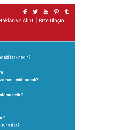
Hakları ve Alıntı
Bize Ulaşın
ndaki fark nedir?
re
e zaman açıklanacak?
nlama gelir?
ir?
 tur atlar?