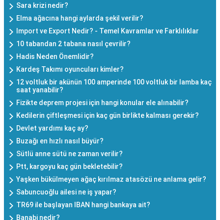
Sara krizi nedir?
Elma ağacına hangi aylarda şekil verilir?
Import ve Export Nedir? - Temel Kavramlar ve Farklılıklar
10 tabandan 2 tabana nasıl çevrilir?
Hadis Neden Önemlidir?
Kardeş Takımı oyuncuları kimler?
12 voltluk bir akünün 100 amperinde 100 voltluk bir lamba kaç
saat yanabilir?
Fizikte deprem projesi için hangi konular ele alınabilir?
Kedilerin çiftleşmesi için kaç gün birlikte kalması gerekir?
Devlet yardımı kaç ay?
Buzağı en hızlı nasıl büyür?
Sütlü anne sütü ne zaman verilir?
Ptt, kargoyu kaç gün bekletebilir?
Yaşken bükülmeyen ağaç kırılmaz atasözü ne anlama gelir?
Sabuncuoğlu ailesi ne iş yapar?
TR69 ile başlayan IBAN hangi bankaya ait?
Banabi nedir?