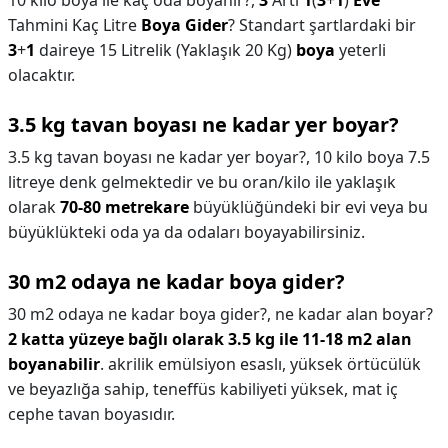
10 kilo boya ile kaç oda boyanır?,
3
Artı
1
(
3
+
1
)
Eve
Tahmini Kaç Litre
Boya Gider
? Standart şartlardaki bir
3
+
1
daireye 15 Litrelik (Yaklaşık 20 Kg)
boya
yeterli
olacaktır.
3.5 kg tavan boyası ne kadar yer boyar?
3.5 kg tavan boyası ne kadar yer boyar?,
10 kilo boya 7.5
litreye denk gelmektedir ve bu oran/kilo ile yaklaşık
olarak
70-80 metrekare
büyüklüğündeki bir evi veya bu
büyüklükteki oda ya da odaları boyayabilirsiniz.
30 m2 odaya ne kadar boya gider?
30 m2 odaya ne kadar boya gider?,
ne kadar alan boyar?
2 katta yüzeye bağlı olarak 3.5 kg ile 11-18 m2 alan
boyanabilir
. akrilik emülsiyon esaslı, yüksek örtücülük
ve beyazlığa sahip, teneffüs kabiliyeti yüksek, mat iç
cephe tavan boyasıdır.