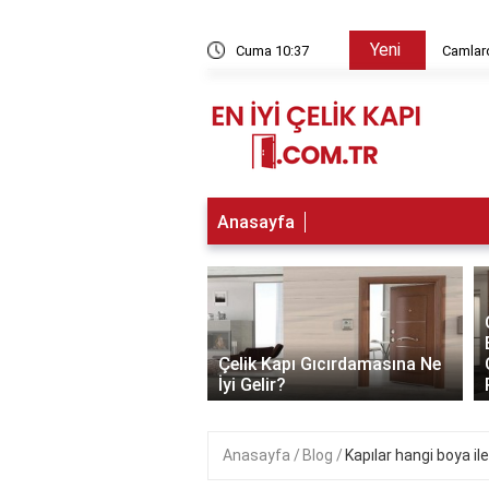
Yeni
ç kg?
Cuma 10:37
Camlar
Anasayfa
‹
Kapı En İyi Hangi Boya
Çelik Kapı Gıcırdamasına Ne
yanır?
İyi Gelir?
Anasayfa
Blog
Kapılar hangi boya il