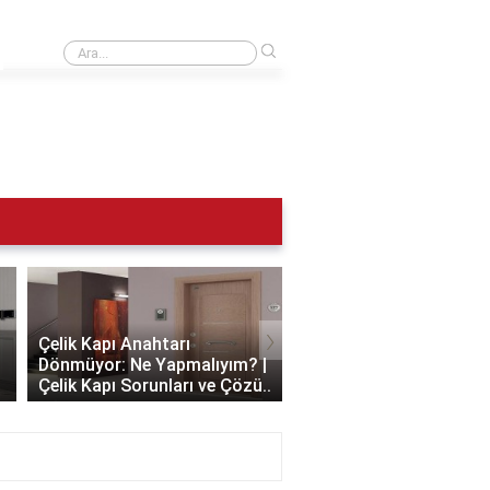
›
10 Kasımda yakaya ne takılır?
›
Çelik Kapı Anahtarı
Dönmüyor: Ne Yapmalıyım? |
Çelik Kapı Hangi
Çelik Kapı Sorunları ve Çözü..
Malzemeden Yapılır?