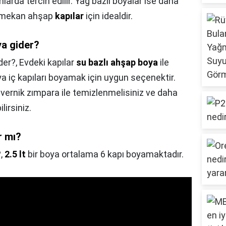
arda tercih edilir. Yağ bazlı boyalar ise daha
ış mekan ahşap
kapılar
için idealdir.
ya gider?
der?,
Evdeki kapılar
su bazlı ahşap boya
ile
ya iç kapıları boyamak için uygun seçenektir.
e vernik zımpara ile temizlenmelisiniz ve daha
irsiniz.
r mı?
?,
2.5 lt
bir boya ortalama 6 kapı boyamaktadır.