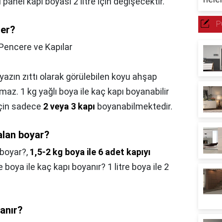
ı panel kapı boyası 2 litre için değişecektir.
P
der?
Pencere ve Kapılar
yazın zıttı olarak görülebilen koyu ahşap
az. 1 kg yağlı boya ile kaç kapı boyanabilir
için sadece
2 veya 3 kapı
boyanabilmektedir.
alan boyar?
 boyar?,
1,5-2 kg boya ile 6 adet kapıyı
tre boya ile kaç kapı boyanır? 1 litre boya ile 2
yanır?