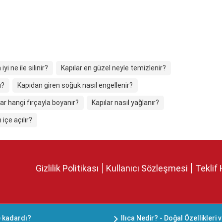
iyi ne ile silinir?
Kapılar en güzel neyle temizlenir?
ı?
Kapıdan giren soğuk nasıl engellenir?
lar hangi fırçayla boyanır?
Kapılar nasıl yağlanır?
içe açılır?
Gizlilik Politikası
Kullanıcı Sözleşmesi
Teklif 
ne kadardı?
Ilıca Nedir? - Doğal Özellikleri 