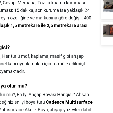
?,
Cevap: Merhaba, Toz tutmama kuruması:
uması: 15 dakika, son kuruma ise yaklaşık 24
reyin özelliğine ve markasına göre değişir. 400
laşık 1,5 metrekare ile 2,5 metrekare arası
gisi?
?,
Her türlü mdf, kaplama, masif gibi ahşap
anel kapı uygulamaları için formüle edilmiştir.
yamaktadır.
oya olur mu?
olur mu?,
En İyi Ahşap Boyası Hangisi? Ahşap
eğiniz en iyi boya türü
Cadence Multisurface
ultisurface Akrilik Boya, ahşap yüzeyler dahil