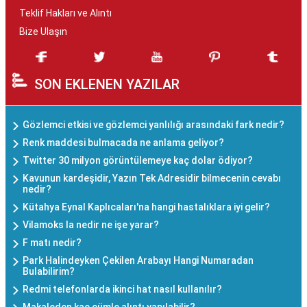
Teklif Hakları ve Alıntı
Bize Ulaşın
SON EKLENEN YAZILAR
Gözlemci etkisi ve gözlemci yanlılığı arasındaki fark nedir?
Renk maddesi bulmacada ne anlama geliyor?
Twitter 30 milyon görüntülemeye kaç dolar ödiyor?
Kavunun kardeşidir, Yazın Tek Adresidir bilmecenin cevabı
nedir?
Kütahya Eynal Kaplıcaları'na hangi hastalıklara iyi gelir?
Vilamoks la nedir ne işe yarar?
F matı nedir?
Park Halindeyken Çekilen Arabayı Hangi Numaradan
Bulabilirim?
Redmi telefonlarda ikinci hat nasıl kullanılır?