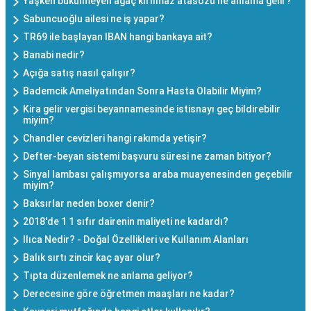
Yaşken bükülmeyen ağaç kırılmaz atasözü ne anlama gelir?
Sabuncuoğlu ailesi ne iş yapar?
TR69 ile başlayan IBAN hangi bankaya ait?
Banabi nedir?
Açığa satış nasıl çalışır?
Bademcik Ameliyatından Sonra Hasta Olabilir Miyim?
Kira gelir vergisi beyannamesinde istisnayı geç bildirebilir
miyim?
Chandler cevizleri hangi rakımda yetişir?
Defter-beyan sistemi başvuru süresi ne zaman bitiyor?
Sinyal lambası çalışmıyorsa araba muayenesinden geçebilir
miyim?
Baksırlar neden boxer denir?
2018'de 1 1 sıfır dairenin maliyeti ne kadardı?
Ilıca Nedir? - Doğal Özellikleri ve Kullanım Alanları
Balık sırtı zincir kaç ayar olur?
Tıpta düzenlemek ne anlama geliyor?
Derecesine göre öğretmen maaşları ne kadar?